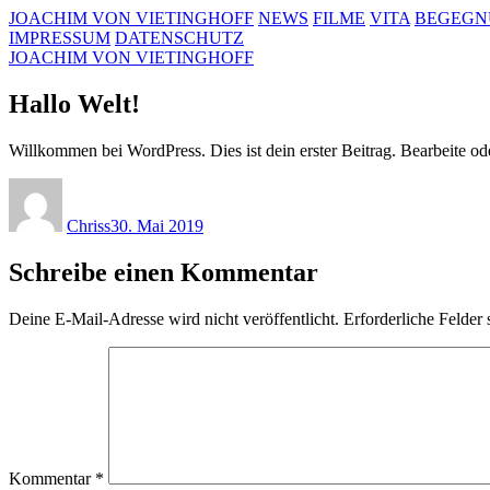
Zum
JOACHIM VON VIETINGHOFF
NEWS
FILME
VITA
BEGEGN
Inhalt
IMPRESSUM
DATENSCHUTZ
springen
JOACHIM VON VIETINGHOFF
Hallo Welt!
Willkommen bei WordPress. Dies ist dein erster Beitrag. Bearbeite o
Autor
Veröffentlicht
am
Chriss
30. Mai 2019
Schreibe einen Kommentar
Deine E-Mail-Adresse wird nicht veröffentlicht.
Erforderliche Felder 
Kommentar
*